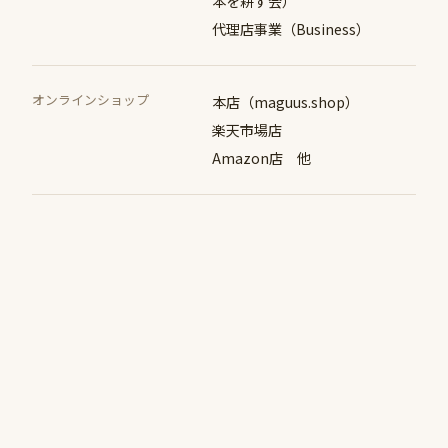
本を耕す会）
代理店事業（Business）
オンラインショップ
本店（maguus.shop）
楽天市場店
Amazon店 他
SNS
Facebook（Maguu's マグー
ズ）、
instagram（maguushop）、
Youtube（マグーズTV）
個人情報
個人情報の取り扱いについて