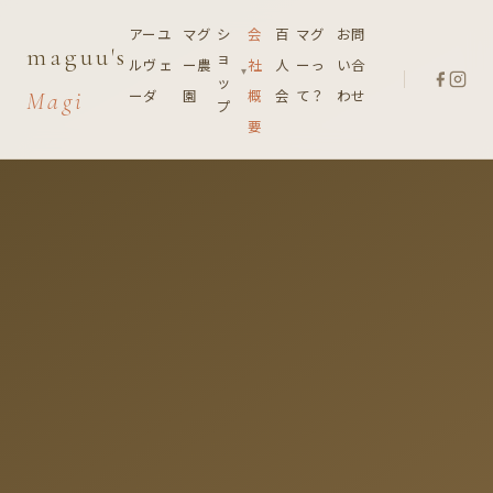
アーユ
マグ
シ
会
百
マグ
お問
maguu's
ョ
ルヴェ
ー農
社
人
ーっ
い合
▾
ッ
Magi
ーダ
園
概
会
て？
わせ
プ
要