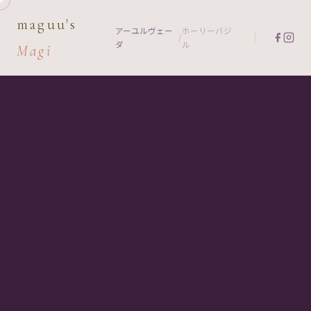
maguu's
アーユルヴェー
ホーリーバジ
/
ダ
ル
Magi